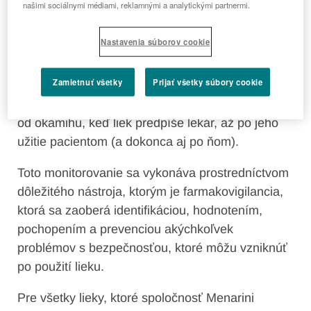
znamená monitorovanie
našimi sociálnymi médiami, reklamnými a analytickými partnermi.
liekov?
Nastavenia súborov cookie
Zamietnuť všetky
Prijať všetky súbory cookie
Spoločnosť Berlin-Chemie Menarini monitoruje
bezpečnosť liekov aj po ich uvedení na trh, a to
od okamihu, keď liek predpíše lekár, až po jeho
užitie pacientom (a dokonca aj po ňom).
Toto monitorovanie sa vykonáva prostredníctvom
dôležitého nástroja, ktorým je farmakovigilancia,
ktorá sa zaoberá identifikáciou, hodnotením,
pochopením a prevenciou akýchkoľvek
problémov s bezpečnosťou, ktoré môžu vzniknúť
po použití lieku.
Pre všetky lieky, ktoré spoločnosť Menarini